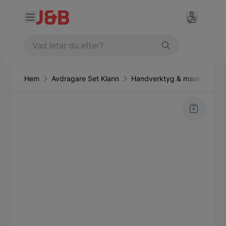
Hem
Avdragare Set Klann
Handverktyg & maskiner
Main image
Click to view image in fullscreen