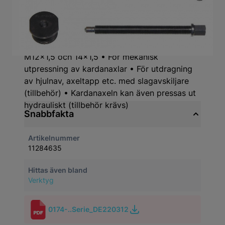
Produktbeskrivning
Passar universellt för hjulbultssystem med
M12x1,5 och 14x1,5 • För mekanisk
utpressning av kardanaxlar • För utdragning
av hjulnav, axeltapp etc. med slagavskiljare
(tillbehör) • Kardanaxeln kan även pressas ut
hydrauliskt (tillbehör krävs)
Snabbfakta
Artikelnummer
11284635
Hittas även bland
Verktyg
0174-..Serie_DE220312