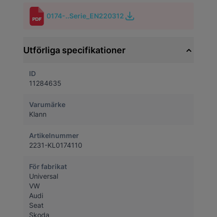
0174-..Serie_EN220312
Utförliga specifikationer
ID
11284635
Varumärke
Klann
Artikelnummer
2231-KL0174110
För fabrikat
Universal
VW
Audi
Seat
Skoda