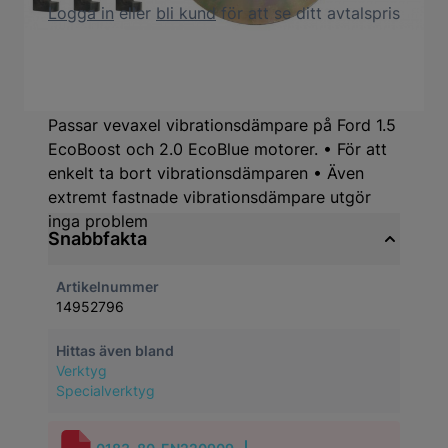
Logga in
eller
bli kund
för att se ditt avtalspris
Produktbeskrivning
Passar vevaxel vibrationsdämpare på Ford 1.5
EcoBoost och 2.0 EcoBlue motorer. • För att
enkelt ta bort vibrationsdämparen • Även
extremt fastnade vibrationsdämpare utgör
inga problem
Snabbfakta
Artikelnummer
14952796
Hittas även bland
Verktyg
Specialverktyg