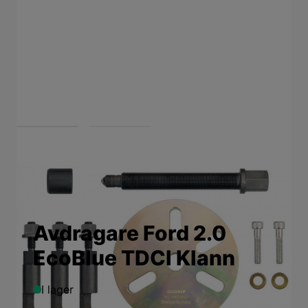
View larger image
View larger image
Avdragare Ford 2.0
EcoBlue TDCI Klann
I lager