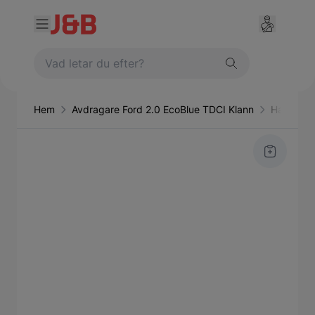
Hem
Avdragare Ford 2.0 EcoBlue TDCI Klann
Handverk
Main image
Click to view image in fullscreen