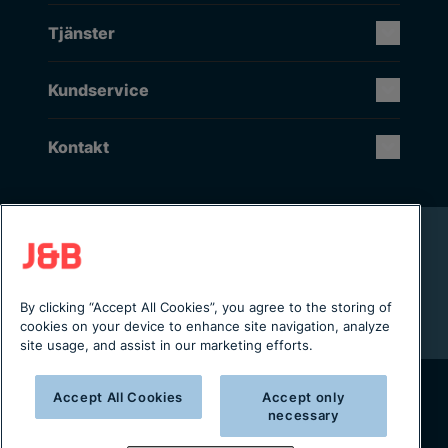
Tjänster
Kundservice
Kontakt
Rikstäckande installation & service
Lager i Sverige
Digital servicejournal & kundportal
By clicking “Accept All Cookies”, you agree to the storing of
Från projektering till installation
cookies on your device to enhance site navigation, analyze
site usage, and assist in our marketing efforts.
Accept All Cookies
Accept only
necessary
Copyright © 2025 J&B Maskinteknik AB
Organisationsnummer: 556490-2996