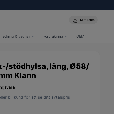
Mitt konto
nredning & vagnar
Förbrukning
OEM
-/stödhylsa, lång, Ø58/
mm Klann
ingsvara
ller
bli kund
för att se ditt avtalspris