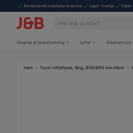
Rikstäckande installation & service
Lager i Sverige
Digital
Diagnos & testutrustning
Lyftar
Däckservice
Hem
Tryck-/stödhylsa, lång, Ø58/Ø50 mm Klann
Main image
Click to view image in fullscreen