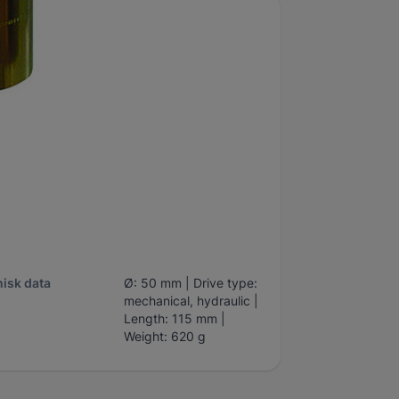
umärke
Klann
l per förpackning
1
d
60 mm
gd
240 mm
Code: 2241390 | Part
No.: KL-0039-1758 |
Outer Ø: 58 mm | Inner
isk data
Ø: 50 mm | Drive type:
mechanical, hydraulic |
Length: 115 mm |
Weight: 620 g