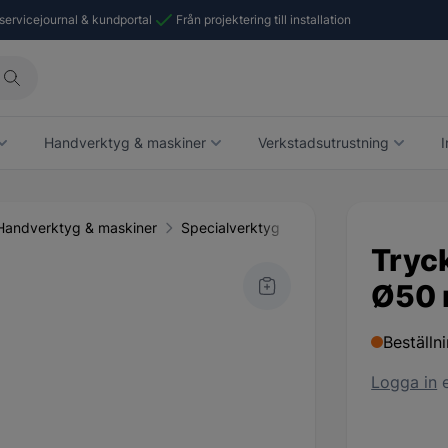
 servicejournal & kundportal
Från projektering till installation
Handverktyg & maskiner
Verkstadsutrustning
I
Handverktyg & maskiner
Specialverktyg
Tryck
Ø50 
Beställn
Logga in
e