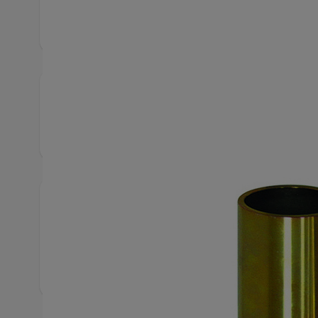
Produktbeskrivning
Till exempel ingår i verktygssatsen KL-0039-170 
Snabbfakta
Artikelnummer
1305
Hittas även bland
Speci