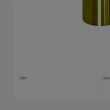
Utförliga specifikationer
ID
13057347
Var
Artikelnummer
2231-KL00391758X
Anta
För fabrikat
Universal
Höj
Bredd
110 mm
Län
0.62 kg
Vikt
Tekn