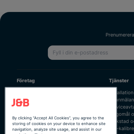
Prenumerera 
E-postadress
Företag
Tjänster
Om oss
Installation
Våra medarbetare
Felanmälan
Jobba hos oss
Serviceavt
Kvalitetspolicy
Klagomål o
By clicking “Accept All Cookies”, you agree to the
Integritetspolicy
Verkstad o
storing of cookies on your device to enhance site
Uppförandekod
ISO-kalibre
navigation, analyze site usage, and assist in our