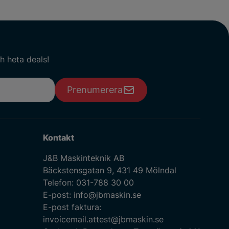
h heta deals!
Prenumerera
Kontakt
J&B Maskinteknik AB
Bäckstensgatan 9, 431 49 Mölndal
Telefon:
031-788 30 00
E-post:
info@jbmaskin.se
E-post faktura:
invoicemail.attest@jbmaskin.se