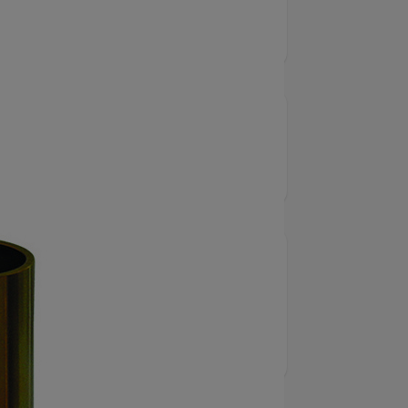
E
7347
alverktyg