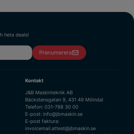
h heta deals!
Prenumerera
Kontakt
J&B Maskinteknik AB
Bäckstensgatan 9, 431 49 Mölndal
Telefon:
031-788 30 00
E-post:
info@jbmaskin.se
E-post faktura:
invoicemail.attest@jbmaskin.se