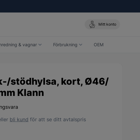
Mitt konto
nredning & vagnar
Förbrukning
OEM
-/stödhylsa, kort, Ø46/
mm Klann
ingsvara
ller
bli kund
för att se ditt avtalspris