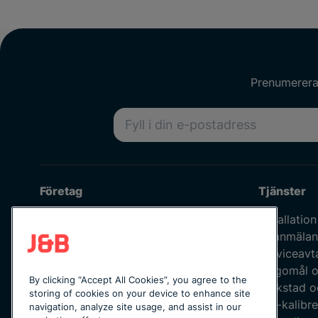
Prenumerera 
E-postadress
Företag
Tjänster
Om oss
Installation
Våra medarbetare
Felanmälan
Jobba hos oss
Serviceavt
Kvalitetspolicy
Klagomål o
By clicking “Accept All Cookies”, you agree to the
Integritetspolicy
Verkstad o
storing of cookies on your device to enhance site
Uppförandekod
ISO-kalibre
navigation, analyze site usage, and assist in our