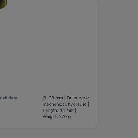
umärke
Klann
fabrikat
Universal
d
45 mm
gd
240 mm
Code: 2236729 | Part
No.: KL-0039-1646 |
Outer Ø: 46 mm | Inner
isk data
Ø: 38 mm | Drive type:
mechanical, hydraulic |
Length: 45 mm |
Weight: 270 g