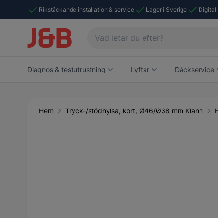
Rikstäckande installation & service
Lager i Sverige
Digital
Diagnos & testutrustning
Lyftar
Däckservice
Hem
Tryck-/stödhylsa, kort, Ø46/Ø38 mm Klann
Main image
Click to view image in fullscreen