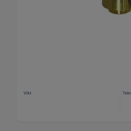
Utförliga specifikationer
ID
12085586
Var
Artikelnummer
2231-KL00391646
För 
Antal per förpackning
1
Höj
Bredd
110 mm
Län
0.27 kg
Vikt
Tekn