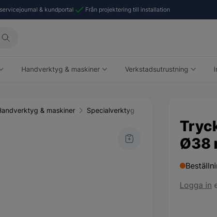
 servicejournal & kundportal
Från projektering till installation
Handverktyg & maskiner
Verkstadsutrustning
I
Handverktyg & maskiner
Specialverktyg
Tryck
Ø38 
Beställn
Logga in
e