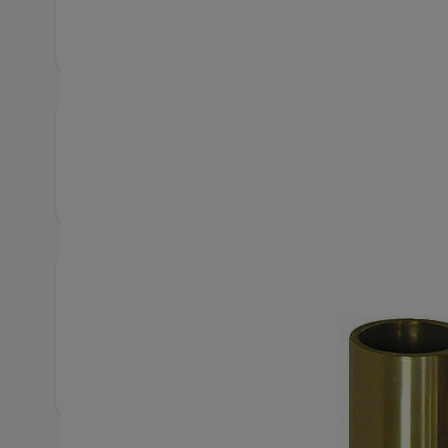
Produktbeskrivning
Till exempel ingår i verktygssatsen KL-0039-160 
Snabbfakta
Artikelnummer
1208
Hittas även bland
Speci