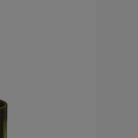
E
5586
alverktyg