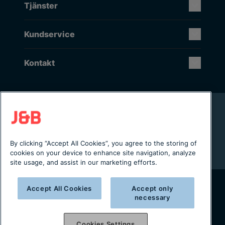
Tjänster
Kundservice
Kontakt
Rikstäckande installation & service
Lager i Sverige
Digital servicejournal & kundportal
By clicking “Accept All Cookies”, you agree to the storing of
Från projektering till installation
cookies on your device to enhance site navigation, analyze
site usage, and assist in our marketing efforts.
Accept All Cookies
Accept only
necessary
Copyright © 2025 J&B Maskinteknik AB
Organisationsnummer: 556490-2996
Cookies Settings