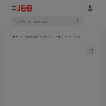
Hem
Textilvårdmaskin Puzzi 10/1 Kärcher
Main image
Click to view image in fullscreen