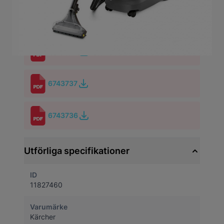
Artikelnummer
11827460
6743735
6743737
6743736
Utförliga specifikationer
ID
11827460
Varumärke
Kärcher