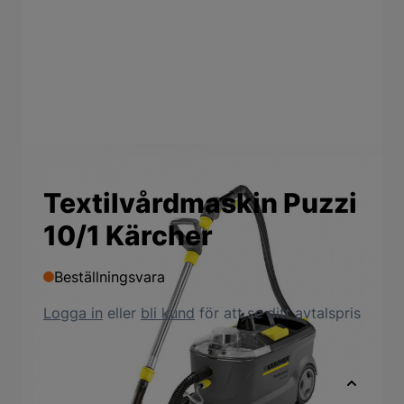
Textilvårdmaskin Puzzi
10/1 Kärcher
Beställningsvara
Logga in
eller
bli kund
för att se ditt avtalspris
Snabbfakta