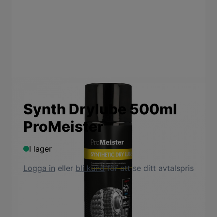
Synth Drylube 500ml
ProMeister
I lager
Logga in
eller
bli kund
för att se ditt avtalspris
Säkerhetsdatablad