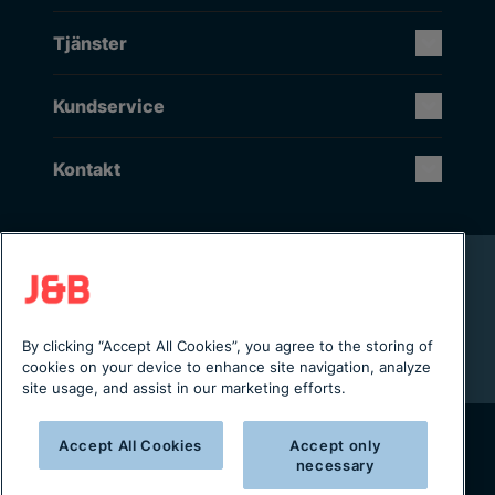
Tjänster
Kundservice
Kontakt
Rikstäckande installation & service
Lager i Sverige
Digital servicejournal & kundportal
By clicking “Accept All Cookies”, you agree to the storing of
Från projektering till installation
cookies on your device to enhance site navigation, analyze
site usage, and assist in our marketing efforts.
Accept All Cookies
Accept only
necessary
Copyright © 2025 J&B Maskinteknik AB