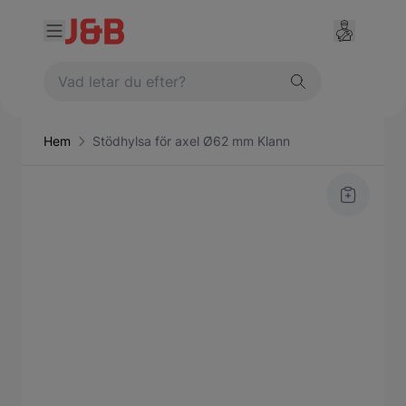
Hem
Stödhylsa för axel Ø62 mm Klann
Main image
Click to view image in fullscreen