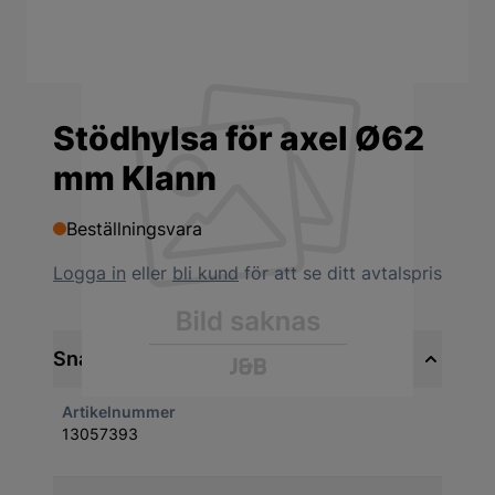
Stödhylsa för axel Ø62
mm Klann
Beställningsvara
Logga in
eller
bli kund
för att se ditt avtalspris
Snabbfakta
Artikelnummer
13057393