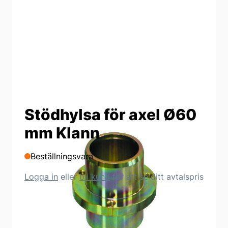
Stödhylsa för axel Ø60
mm Klann
Beställningsvara
Logga in
eller
bli kund
för att se ditt avtalspris
Produktbeskrivning