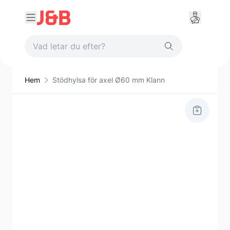
Hem
Stödhylsa för axel Ø60 mm Klann
Main image
Click to view image in fullscreen