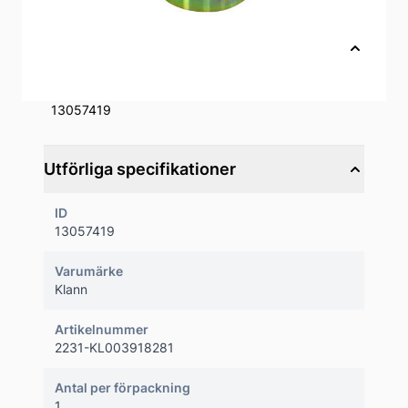
Ingår till exempel i verktygssats KL-0039-
7533
Snabbfakta
Artikelnummer
13057419
Utförliga specifikationer
ID
13057419
Varumärke
Klann
Artikelnummer
2231-KL003918281
Antal per förpackning
1