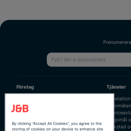
Prenumerera 
E-postadress
Företag
Tjänster
Om oss
Installation
Våra medarbetare
Felanmälan
Jobba hos oss
Serviceavt
Kvalitetspolicy
Klagomål o
By clicking “Accept All Cookies”, you agree to the
Integritetspolicy
Verkstad o
storing of cookies on your device to enhance site