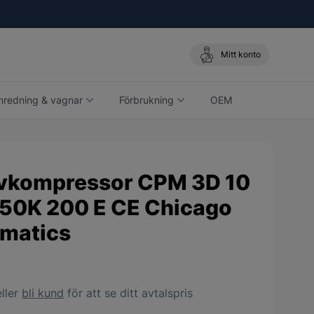
Mitt konto
nredning & vagnar
Förbrukning
OEM
ompressor
vkompressor CPM 3D 10
50K 200 E CE Chicago
matics
ller
bli kund
för att se ditt avtalspris