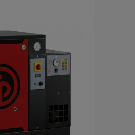
ompressor
är en energieffektiv lösning
3 HK motor, monterad på en 200 liters
 och sparar cirka 30% energi jämfört
möjligt att installera den direkt i
r.
–3 arbetsplatser samt mindre