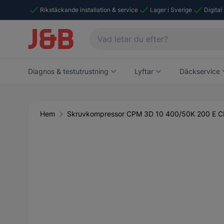
Rikstäckande installation & service
Lager i Sverige
Digital
Diagnos & testutrustning
Lyftar
Däckservice
Hem
Skruvkompressor CPM 3D 10 400/50K 200 E C
Main image
Click to view image in fullscreen