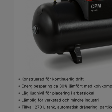
Funktion/egenskaper:
• Effekt 3 HK (2,2 kW)
• Anslutningsspänning 400 V / 50 Hz / 3-fas
• Tankstorlek 200 L
• Inställbart maxtryck 10 bar
• Kapacitet 294 l/min vid 9,5 bar (FAD)
• Ljudnivå 61 dB(A)
• Vikt 190 kg
• Elektropneumatiskt på/avslag
• Integrerad kyltork
• Konstruerad för kontinuerlig drift
• Energibesparing ca 30% jämfört med kolvkomp
• Låg ljudnivå för placering i arbetslokal
• Lämplig för verkstad och mindre industri
• Tillval: 270 L tank, automatisk dränering, partik