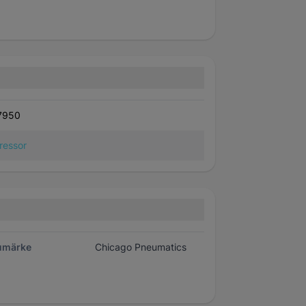
7950
ressor
umärke
Chicago Pneumatics