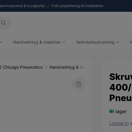
 servicejournal & kundportal
Från projektering till installation
Handverktyg & maskiner
Verkstadsutrustning
I
E Chicago Pneumatics
Handverktyg & maskiner
Tryckluft
K
Skru
400/
Pneu
I lager
Logga in
e