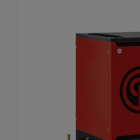
Produktbeskrivning
Chicago CPM 3D 10 400/50K 200 E CE skruvk
med elektropneumatiskt på/avslag, utrustad med 
tank och med integrerad kyltork.
Kompressorn är konstruerad för kontinuerlig drift
med en kolvkompressor. Den låga ljudnivån gör det 
arbetslokalen, vilket minskar installationskostnade
Den är lämplig för bil- och däckverkstäder med 1
industriella applikationer.