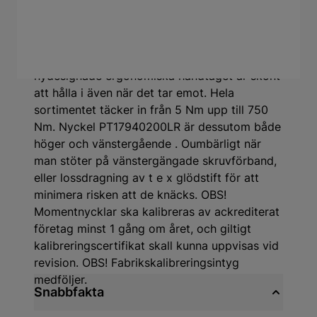
Mekaniska momentnycklar speciellt
avpassade för fordonstekniska applikationer.
Lätta att ställa in och tydlig skala gör
momentnycklarna användarvänliga. Det
nydesignade ergonomiska handtaget är skönt
att hålla i även när det tar emot. Hela
sortimentet täcker in från 5 Nm upp till 750
Nm. Nyckel PT17940200LR är dessutom både
höger och vänstergående . Oumbärligt när
man stöter på vänstergängade skruvförband,
eller lossdragning av t e x glödstift för att
minimera risken att de knäcks. OBS!
Momentnycklar ska kalibreras av ackrediterat
företag minst 1 gång om året, och giltigt
kalibreringscertifikat skall kunna uppvisas vid
revision. OBS! Fabrikskalibreringsintyg
medföljer.
Snabbfakta