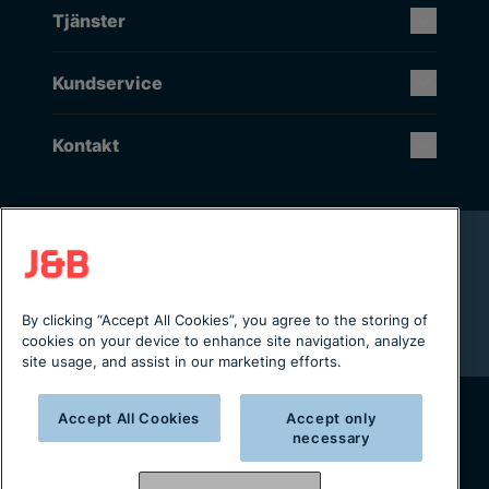
Tjänster
Kundservice
Kontakt
Rikstäckande installation & service
Lager i Sverige
Digital servicejournal & kundportal
By clicking “Accept All Cookies”, you agree to the storing of
Från projektering till installation
cookies on your device to enhance site navigation, analyze
site usage, and assist in our marketing efforts.
Accept All Cookies
Accept only
necessary
Copyright © 2025 J&B Maskinteknik AB
Organisationsnummer: 556490-2996