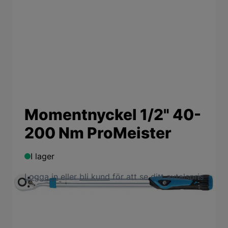
Momentnyckel 1/2" 40-
200 Nm ProMeister
I lager
Logga in
eller
bli kund
för att se ditt avtalspris
Produktbeskrivning