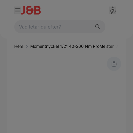
Hem
Momentnyckel 1/2" 40-200 Nm ProMeister
Handv
Main image
Click to view image in fullscreen