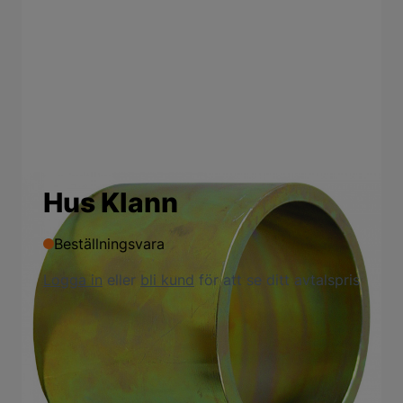
Hus Klann
Beställningsvara
Logga in
eller
bli kund
för att se ditt avtalspris
Produktbeskrivning
Lämplig för lager Ø upp till 88 mm Ingår i
leveransen av t.ex. KL-0039-0110 K