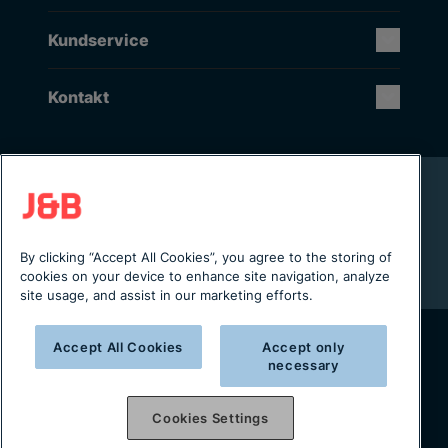
Kundservice
Kontakt
Rikstäckande installation & service
Lager i Sverige
Digital servicejournal & kundportal
By clicking “Accept All Cookies”, you agree to the storing of
Från projektering till installation
cookies on your device to enhance site navigation, analyze
site usage, and assist in our marketing efforts.
Accept All Cookies
Accept only
necessary
Copyright © 2025 J&B Maskinteknik AB
Organisationsnummer: 556490-2996
Cookies Settings
Integritetspolicy