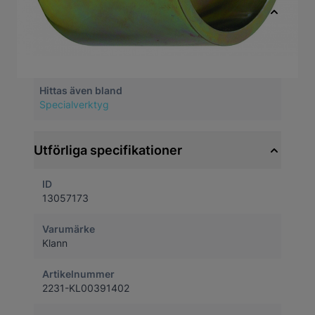
Snabbfakta
Artikelnummer
13057173
Hittas även bland
Specialverktyg
Utförliga specifikationer
ID
13057173
Varumärke
Klann
Artikelnummer
2231-KL00391402