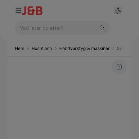
Hem
Hus Klann
Handverktyg & maskiner
Specialver
Main image
Click to view image in fullscreen