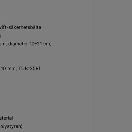
ift-säkerhetsbälte
g
 cm, diameter 10–21 cm)
8×10 mm, TUB1259)
terial
polystyren)