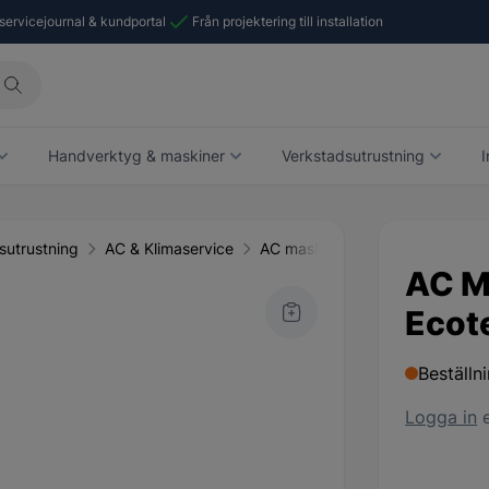
 servicejournal & kundportal
Från projektering till installation
Handverktyg & maskiner
Verkstadsutrustning
I
sutrustning
AC & Klimaservice
AC maskiner
AC M
Ecot
Beställn
Logga in
e