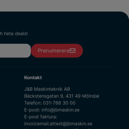
h heta deals!
Prenumerera
Kontakt
J&B Maskinteknik AB
Bäckstensgatan 9, 431 49 Mölndal
Telefon:
031-788 30 00
E-post:
info@jbmaskin.se
E-post faktura:
invoicemail.attest@jbmaskin.se