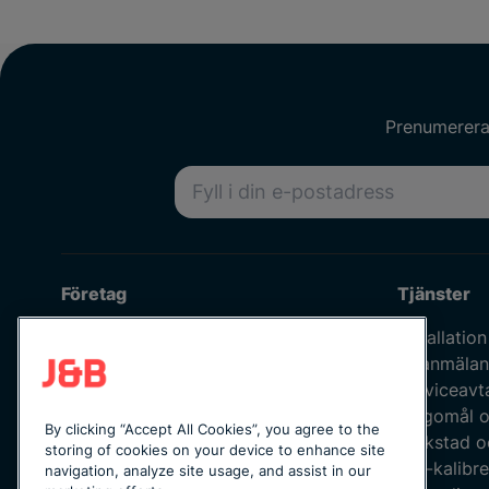
Prenumerera 
E-postadress
Företag
Tjänster
Om oss
Installation
Våra medarbetare
Felanmälan
Jobba hos oss
Serviceavt
Kvalitetspolicy
Klagomål o
By clicking “Accept All Cookies”, you agree to the
Integritetspolicy
Verkstad o
storing of cookies on your device to enhance site
Uppförandekod
ISO-kalibre
navigation, analyze site usage, and assist in our