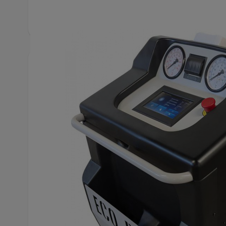
Produktbeskrivning
Ecotechnics ECO₂R744 luftkonditioneringsser
som arbetar med R744 (CO₂) luftkonditionerings
för service, underhåll och reparation av dessa h
R744-köldmediets termodynamik skiljer sig från t
specialanpassad utrustning. ECO₂R744 hanterar tr
med avancerade säkerhetsfunktioner för att över
fordon och verkstadsmiljö.
Enheten erbjuder en helautomatisk process för tö