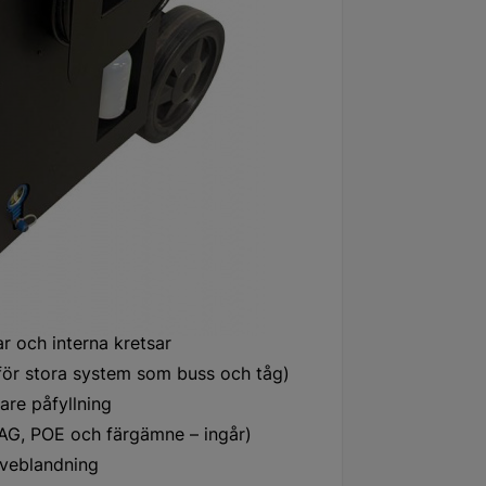
x-operativsystem. Den är klar att
 genom alla steg med tydliga
troller
ar och interna kretsar
för stora system som buss och tåg)
are påfyllning
(PAG, POE och färgämne – ingår)
äveblandning