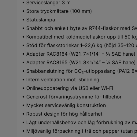
• Serviceslangar 3 m
• Stora tryckmätare (100 mm)
• Statuslampa
• Snabbt och enkelt byte av R744-flaskor med Sw
• Kompatibel med köldmedieflaskor upp till 50 k
• Stöd för flaskstorlekar 1–22,6 kg (höjd 35–120
• Adapter RAC8164 (W21, 7×1/14‘‘ – ¼ SAE hane)
• Adapter RAC8165 (W21, 8×1/14‘‘ – ¼ SAE hane)
• Snabbanslutning för CO₂-utloppsslang (PA12 
• Intern ventilation mot isbildning
• Onlineuppdatering via USB eller Wi-Fi
• Generöst förvaringsutrymme för tillbehör
• Mycket servicevänlig konstruktion
• Robust design för hög hållbarhet
• Lågt underhållsbehov och låg förbrukning av ma
• Miljövänlig förpackning i trä och papper (utan 