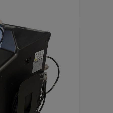
viceenhet
är utvecklad för verkstäder
system och möter de specifika kraven
ögtryckssystem.
raditionella köldmedier och kräver
yck upp till 130 bar och är utrustad
vaka och kontrollera CO₂-nivåer i både
mning, service och påfyllning, med