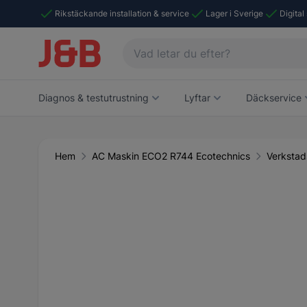
Rikstäckande installation & service
Lager i Sverige
Digital
Diagnos & testutrustning
Lyftar
Däckservice
Hem
AC Maskin ECO2 R744 Ecotechnics
Verkstad
Main image
Click to view image in fullscreen