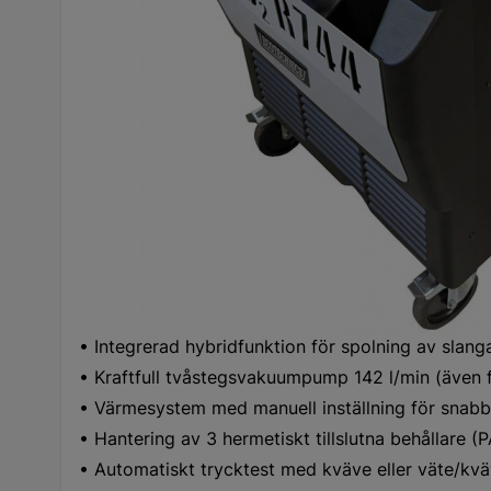
intuitiv styrning via en 7-tums pekskärm och Linu
använda inom 15 sekunder och guidar användaren
instruktioner.
Funktion/egenskaper:
• Helautomatisk serviceenhet för R744-system
• Klar att använda på 15 sekunder
• 7-tums pekskärm med intuitiv navigering
• Linux-operativsystem
• Programvarustyrda processer med säkerhetskon
• Konstant övervakning av CO₂-koncentration
• Integrerad hybridfunktion för spolning av slang
• Kraftfull tvåstegsvakuumpump 142 l/min (även 
• Värmesystem med manuell inställning för snabb
• Hantering av 3 hermetiskt tillslutna behållare 
• Automatiskt trycktest med kväve eller väte/kv