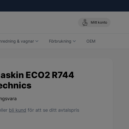
Mitt konto
nredning & vagnar
Förbrukning
OEM
askin ECO2 R744
echnics
ingsvara
ller
bli kund
för att se ditt avtalspris