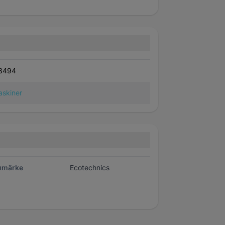
3494
skiner
umärke
Ecotechnics