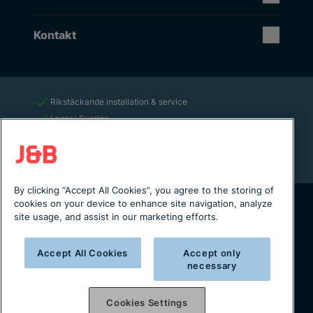
Kontakt
Rikstäckande installation & service
Lager i Sverige
Digital servicejournal & kundportal
Från projektering till installation
By clicking “Accept All Cookies”, you agree to the storing of
cookies on your device to enhance site navigation, analyze
site usage, and assist in our marketing efforts.
Copyright © 2025 J&B Maskinteknik AB
Organisationsnummer: 556490-2996
Accept All Cookies
Accept only
Integritetspolicy
necessary
Cookies Settings