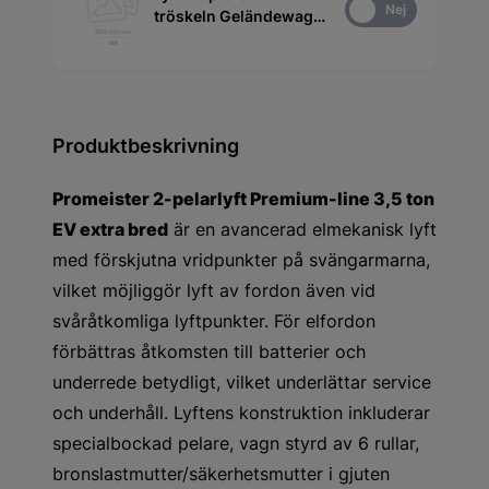
Ja
Nej
tröskeln Geländewagen
MB 1 sats 4st
ProMeister
Produktbeskrivning
Promeister 2-pelarlyft Premium-line 3,5 ton
EV extra bred
är en avancerad elmekanisk lyft
med förskjutna vridpunkter på svängarmarna,
vilket möjliggör lyft av fordon även vid
svåråtkomliga lyftpunkter. För elfordon
förbättras åtkomsten till batterier och
underrede betydligt, vilket underlättar service
och underhåll. Lyftens konstruktion inkluderar
specialbockad pelare, vagn styrd av 6 rullar,
bronslastmutter/säkerhetsmutter i gjuten