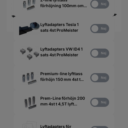
Ja
Nej
förhöjning 100mm om
4st ProMeister
Lyftadapters Tesla 1
Ja
Nej
sats 4st ProMeister
Lyftadapters VW ID4 1
Ja
Nej
sats 4st ProMeister
Premium-line lyfttass
Ja
Nej
förhöjn 150 mm 4st t
4,5 ProMeister
Prem-Line förhöjn 200
Ja
Nej
mm 4st t 4,5T lyft
ProMeister
Lyftadapters för