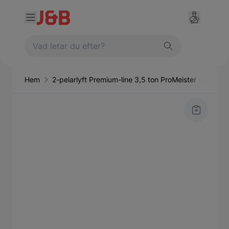
Hem
2-pelarlyft Premium-line 3,5 ton ProMeister
Lyftar
Main image
Click to view image in fullscreen