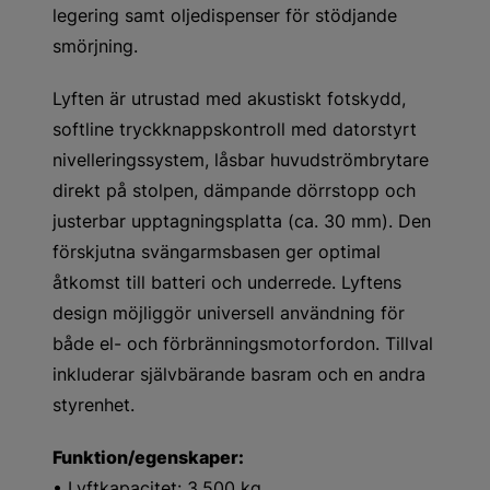
legering samt oljedispenser för stödjande
smörjning.
Lyften är utrustad med akustiskt fotskydd,
softline tryckknappskontroll med datorstyrt
nivelleringssystem, låsbar huvudströmbrytare
direkt på stolpen, dämpande dörrstopp och
justerbar upptagningsplatta (ca. 30 mm). Den
förskjutna svängarmsbasen ger optimal
åtkomst till batteri och underrede. Lyftens
design möjliggör universell användning för
både el- och förbränningsmotorfordon. Tillval
inkluderar självbärande basram och en andra
styrenhet.
Funktion/egenskaper:
• Lyftkapacitet: 3.500 kg